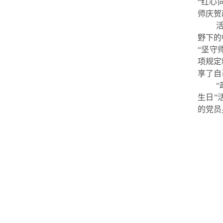
“红心
师庆贺
野下的
“坚守
项规定
享了自
生日”
的党员