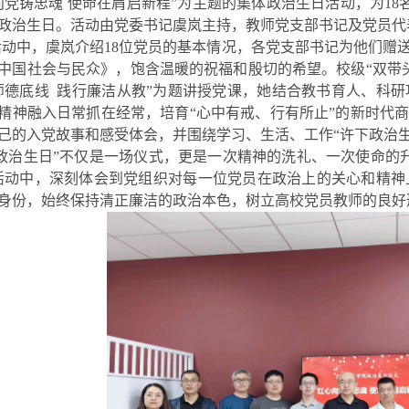
向党铸忠魂 使命在肩启新程”为主题的集体政治生日活动，为18名入
政治生日。活动由党委书记虞岚主持，教师党支部书记及党员代
活动中，虞岚介绍
18位党员的基本情况，各党支部书记为他们赠
中国社会与民众》，饱含温暖的祝福和殷切的希望。校级“双带
师德底线 践行廉洁从教”为题讲授党课，她结合教书育人、科
精神融入日常抓在经常，培育“心中有戒、行有所止”的新时代商
己的入党故事和感受体会，并围绕学习、生活、工作“许下政治
“政治生日”不仅是一场仪式，更是一次精神的洗礼、一次使命的
活动中，深刻体会到党组织对每一位党员在政治上的关心和精神
身份，始终保持清正廉洁的政治本色，树立高校党员教师的良好